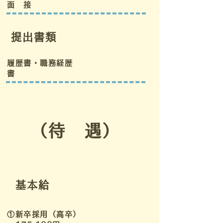
面 接
​
提出書類
履歴書・職務経歴
書
（待 遇）
​
基本給
①新卒採用（高卒）